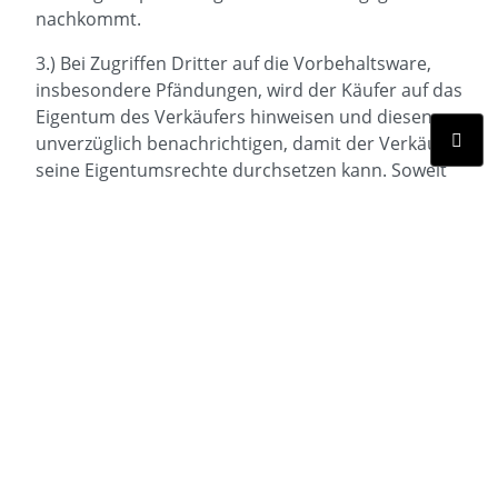
nachkommt.
3.) Bei Zugriffen Dritter auf die Vorbehaltsware,
insbesondere Pfändungen, wird der Käufer auf das
Eigentum des Verkäufers hinweisen und diesen
unverzüglich benachrichtigen, damit der Verkäufer
seine Eigentumsrechte durchsetzen kann. Soweit
der Dritte nicht in der Lage ist, dem Verkäufer die
in diesem Zusammenhang entstehenden
gerichtlichen oder außergerichtlichen Kosten zu
erstatten, haftet hierfür der Käufer.
4.) Gerät der Käufer in Zahlungsverzug ist der
Verkäufer berechtigt, vom Vertrag zurückzutreten
und die Vorbehaltsware herauszuverlangen.
IX. Export