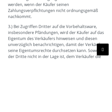
werden, wenn der Käufer seinen
Zahlungsverpflichtungen nicht ordnungsgemäß
nachkommt.
3.) Bei Zugriffen Dritter auf die Vorbehaltsware,
insbesondere Pfändungen, wird der Käufer auf das
Eigentum des Verkäufers hinweisen und diesen
unverzüglich benachrichtigen, damit der Verkäufer
seine Eigentumsrechte durchsetzen kann. Soweit
der Dritte nicht in der Lage ist, dem Verkäufer die
in diesem Zusammenhang entstehenden
gerichtlichen oder außergerichtlichen Kosten zu
erstatten, haftet hierfür der Käufer.
4.) Gerät der Käufer in Zahlungsverzug ist der
Verkäufer berechtigt, vom Vertrag zurückzutreten
und die Vorbehaltsware herauszuverlangen.